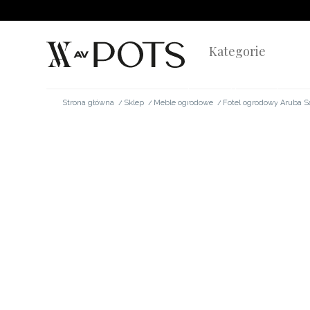
Kategorie
Strona główna
/
Sklep
/
Meble ogrodowe
/
Fotel ogrodowy Aruba 