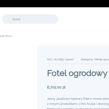
Sand/Ecru
SKU:
AV22897-parent
Kategoria:
Meble ogr
Fotel ogrodowy
6,702.00
zł
Jasny, piaskowo-beżowy fotel o nowoczes
z innymi produktami z linii Aruba i stwor
Fotel jest wygodny, wytrzymały (wykonany