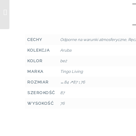
Drewniana ławka
ogrodowa z trzema
donicami Modulo
Division
CECHY
Odporne na warunki atmosferyczne
,
Ręc
KOLEKCJA
Aruba
KOLOR
beż
MARKA
Tingo Living
ROZMIAR
↔84 ↗87 ↕76
SZEROKOŚĆ
87
WYSOKOŚĆ
76