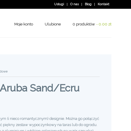
Usługi
O nas
Blog
Kontakt
Moje konto
Ulubione
0 produktów
0.00 zł
odowe
 Aruba Sand/Ecru
nym (i nieco romantycznym) designie. Można go połączyć
zyć piękny zestaw wypoczynkowy na taras lub do ogrodu.
 z aluminium i włókien splecionych na wzór sznurka),