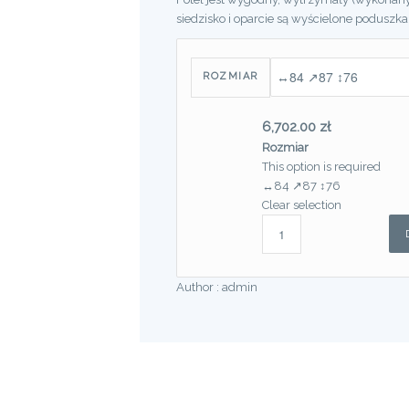
siedzisko i oparcie są wyścielone poduszk
ROZMIAR
6,702.00
zł
Rozmiar
This option is required
↔84 ↗87 ↕76
Clear selection
Author :
admin